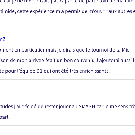
car je ne me pensais pas capable de partir loin de ma fami
 timide, cette expérience m’a permis de m’ouvrir aux autres 
r ?
oment en particulier mais je dirais que le tournoi de la Mie
ison de mon arrivée était un bon souvenir. J’ajouterai aussi l
 pour l’équipe D1 qui ont été très enrichissants.
des j’ai décidé de rester jouer au SMASH car je me sens tr
part.