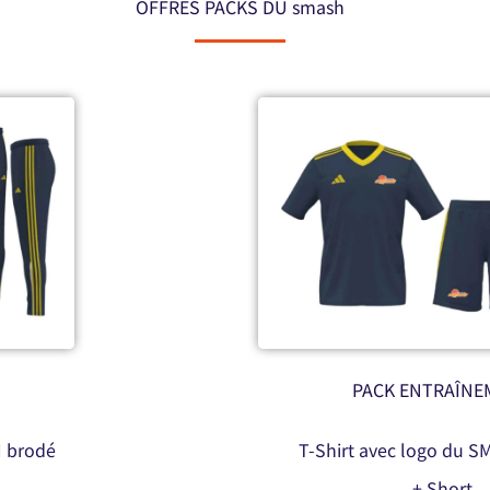
OFFRES PACKS DU smash
PACK ENTRAÎNE
T-Shirt avec logo du S
H brodé
+ Short