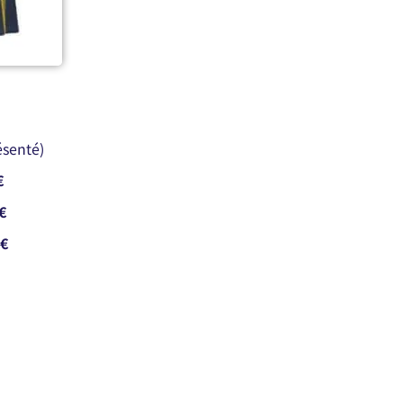
ésenté)
€
€
€