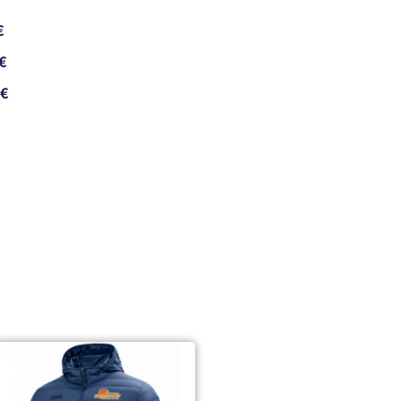
€
€
€