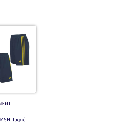
MENT
MASH floqué