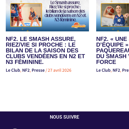
NF2. LE SMASH ASSURE,
NF2. « UN
RIEZ/VIE SI PROCHE : LE
D’ÉQUIPE »
BILAN DE LA SAISON DES
PAQUEREAU
CLUBS VENDÉENS EN N2 ET
DU SMASH 
N3 FÉMININE.
FORCE
Le Club
,
NF2
,
Presse
/
27 avril 2026
Le Club
,
NF2
,
Pre
NOUS SUIVRE