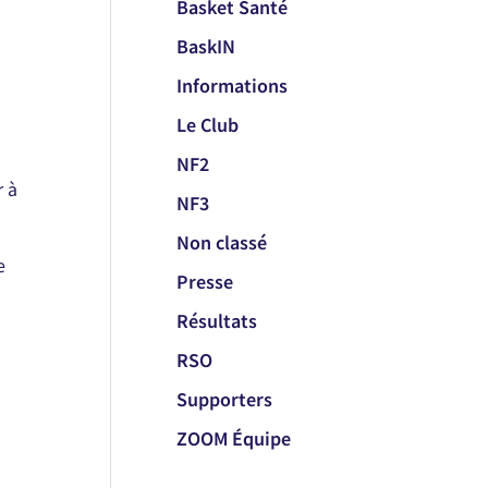
Basket Santé
BaskIN
Informations
Le Club
NF2
r à
NF3
Non classé
e
Presse
Résultats
RSO
Supporters
ZOOM Équipe