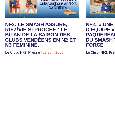
NF2. LE SMASH ASSURE,
NF2. « UN
RIEZ/VIE SI PROCHE : LE
D’ÉQUIPE »
BILAN DE LA SAISON DES
PAQUEREAU
CLUBS VENDÉENS EN N2 ET
DU SMASH 
N3 FÉMININE.
FORCE
Le Club
,
NF2
,
Presse
/
27 avril 2026
Le Club
,
NF2
,
Pre