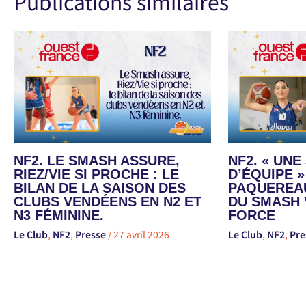
Publications similaires
NF2. LE SMASH ASSURE,
NF2. « UN
RIEZ/VIE SI PROCHE : LE
D’ÉQUIPE »
BILAN DE LA SAISON DES
PAQUEREAU
CLUBS VENDÉENS EN N2 ET
DU SMASH 
N3 FÉMININE.
FORCE
Le Club
,
NF2
,
Presse
/
27 avril 2026
Le Club
,
NF2
,
Pre