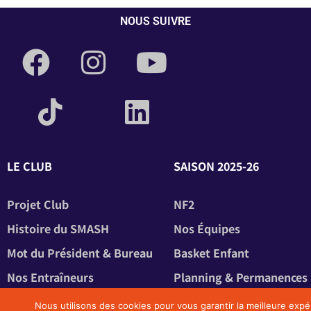
NOUS SUIVRE
LE CLUB
SAISON 2025-26
Projet Club
NF2
Histoire du SMASH
Nos Équipes
Mot du Président & Bureau
Basket Enfant
Nos Entraîneurs
Planning & Permanences
Nos Officiels
Inscriptions
Nous utilisons des cookies pour vous garantir la meilleure expé