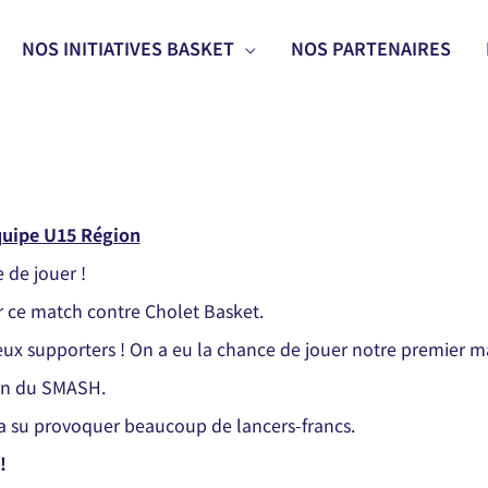
NOS INITIATIVES BASKET
NOS PARTENAIRES
uipe U15 Région
 de jouer !
r ce match contre Cholet Basket.
eux supporters ! On a eu la chance de jouer notre premier 
son du SMASH.
n a su provoquer beaucoup de lancers-francs.
!