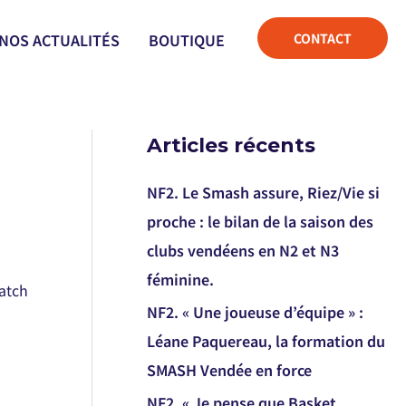
CONTACT
NOS ACTUALITÉS
BOUTIQUE
Articles récents
NF2. Le Smash assure, Riez/Vie si
proche : le bilan de la saison des
clubs vendéens en N2 et N3
féminine.
match
NF2. « Une joueuse d’équipe » :
Léane Paquereau, la formation du
SMASH Vendée en force
NF2. « Je pense que Basket