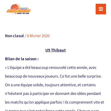
Aller
au
contenu
Non classé
/
6 février 2020
U9 Thibaut
Bilan de la saison :
« L’équipe a été beaucoup renouvelé cette année, avec
beaucoup de nouveaux joueurs. Ce fut une belle surprise.
On a une équipe solide, toujours attentive, et certains
n’hésitent pas à participer en donnant des idées pendant
les matchs qu’on applique parfois ! ils comprennent vite et
je pense que c’est notre force cette année. Chacun a ses