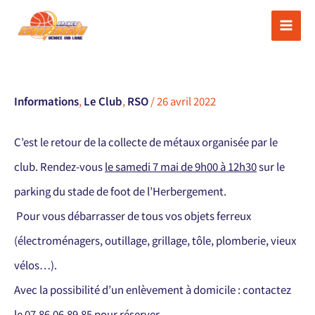
Aller
au
contenu
Informations
,
Le Club
,
RSO
/
26 avril 2022
C’est le retour de la collecte de métaux organisée par le
club.
Rendez-vous
le samedi 7 mai de 9h00 à 12h30
sur le
parking du stade de foot de l’Herbergement.
Pour vous débarrasser de tous vos objets ferreux
(électroménagers, outillage, grillage, tôle, plomberie, vieux
vélos…).
Avec la possibilité d’un enlèvement à domicile : contactez
le 07.86.06.89.85 pour réserver.