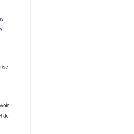
us
e
rise
avoir
H de