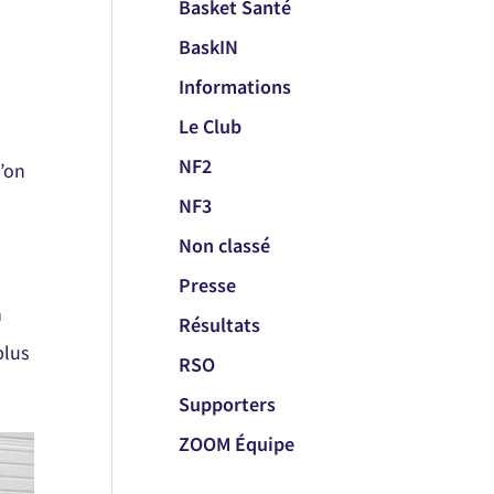
Basket Santé
BaskIN
Informations
Le Club
NF2
u’on
NF3
Non classé
Presse
n
Résultats
plus
RSO
Supporters
ZOOM Équipe