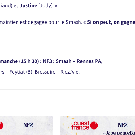
riaud)
et Justine
(Jolly). »
e maintien est dégagée pour le Smash. «
Si on peut, on gagn
manche (15 h 30) : NF3 : Smash – Rennes PA
,
– Feytiat (B), Bressuire – Riez/Vie.