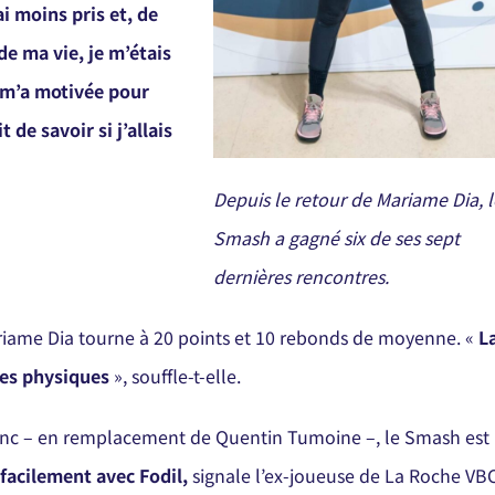
’ai moins pris et, de
de ma vie, je m’étais
a m’a motivée pour
 de savoir si j’allais
Depuis le retour de Mariame Dia, l
Smash a gagné six de ses sept
dernières rencontres.
riame Dia tourne à 20 points et 10 rebonds de moyenne. «
L
des physiques
», souffle-t-elle.
e banc – en remplacement de Quentin Tumoine –, le Smash est
facilement avec Fodil,
signale l’ex-joueuse de La Roche VBC