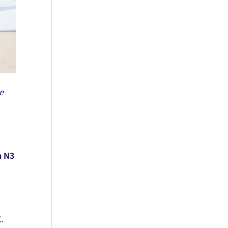
e
a N3
.