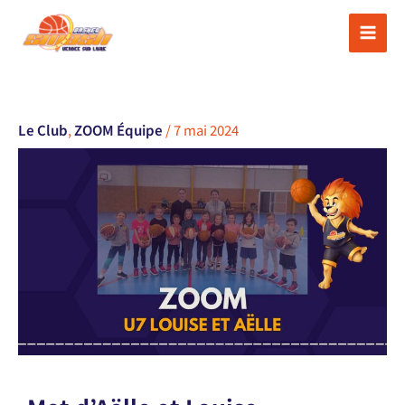
Aller
au
contenu
Le Club
,
ZOOM Équipe
/
7 mai 2024