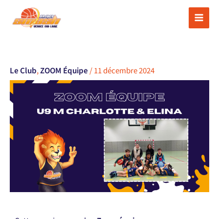
Aller
au
contenu
Le Club
,
ZOOM Équipe
/
11 décembre 2024