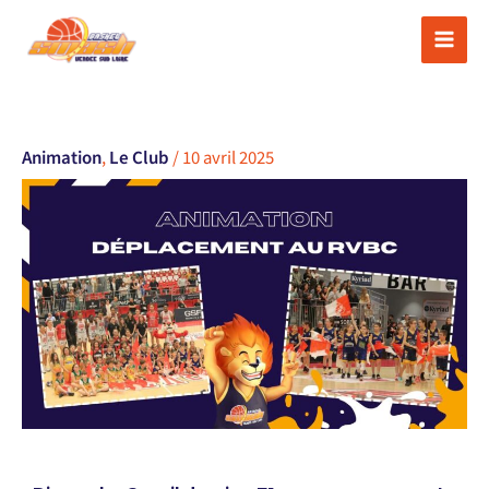
Aller
au
contenu
Animation
,
Le Club
/
10 avril 2025