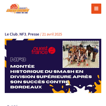
Aller
au
contenu
Le Club
,
NF3
,
Presse
/
21 avril 2025