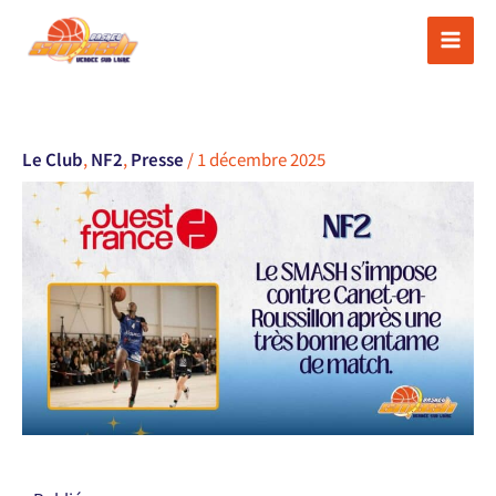
Aller
au
contenu
Le Club
,
NF2
,
Presse
/
1 décembre 2025