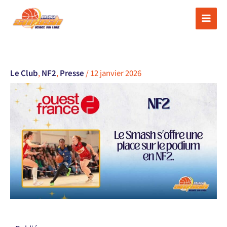
Aller
au
contenu
Le Club
,
NF2
,
Presse
/
12 janvier 2026