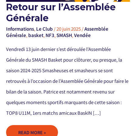
RETOUR
Retour sur l’Assemblée
SUR
L’ASSEMBLÉE
Générale
GÉNÉRALE
Informations
,
Le Club
/
20 juin 2025
/
Assemblée
Générale
,
basket
,
NF3
,
SMASH
,
Vendée
Vendredi 13 juin dernier s’est déroulée l’Assemblée
Générale du SMASH Basket pour clôturer, ou presque, la
saison 2024-2025 Smasheuses et smasheurs se sont
retrouvés à l’occasion de l’Assemblée Générale pour faire le
bilan de la saison. Patrice est notamment revenu sur
quelques moments sportifs marquants de cette saison :
TOP8 U11M, 1ers matchs amicaux BaskIN […]
READ MORE »