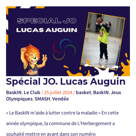
SPÉCIAL
Spécial JO. Lucas Auguin
JO.
LUCAS
AUGUIN
BaskIN
,
Le Club
/
25 juillet 2024
/
basket
,
BaskIN
,
Jeux
Olympiques
,
SMASH
,
Vendée
« Le BaskIN m’aide à lutter contre la maladie » En cette
année olympique, la commune de L’Herbergement a
souhaité mettre en avant dans son numéro