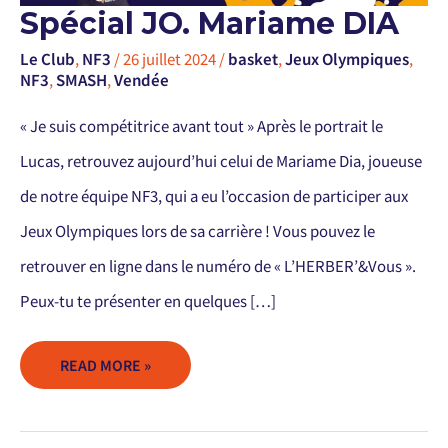
SPÉCIAL
Spécial JO. Mariame DIA
JO.
MARIAME
DIA
Le Club
,
NF3
/
26 juillet 2024
/
basket
,
Jeux Olympiques
,
NF3
,
SMASH
,
Vendée
« Je suis compétitrice avant tout » Après le portrait le
Lucas, retrouvez aujourd’hui celui de Mariame Dia, joueuse
de notre équipe NF3, qui a eu l’occasion de participer aux
Jeux Olympiques lors de sa carrière ! Vous pouvez le
retrouver en ligne dans le numéro de « L’HERBER’&Vous ».
Peux-tu te présenter en quelques […]
READ MORE »