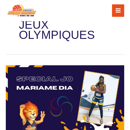
Aller
au
JEUX
contenu
OLYMPIQUES