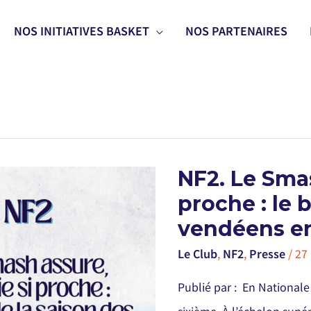
NOS INITIATIVES BASKET
NOS PARTENAIRES
NF2.
NF2. Le Smas
LE
SMASH
proche : le 
ASSURE,
RIEZ/VIE
SI
vendéens en
PROCHE
:
LE
Le Club
,
NF2
,
Presse
/
27 
BILAN
DE
LA
Publié par : En Nationale
SAISON
DES
CLUBS