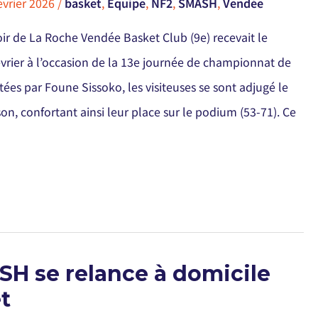
évrier 2026
/
basket
,
Équipe
,
NF2
,
SMASH
,
Vendée
oir de La Roche Vendée Basket Club (9e) recevait le
vrier à l’occasion de la 13e journée de championnat de
ées par Foune Sissoko, les visiteuses se sont adjugé le
on, confortant ainsi leur place sur le podium (53-71). Ce
SH se relance à domicile
t