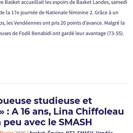
 Basket accueillait les espoirs de Basket Landes, samedi
 de la 17e journée de Nationale féminine 2. Grâce à un
, les Vendéennes ont pris 20 points d’avance. Malgré la
ueuses de Fodil Benabidi ont gardé leur avantage (73-55).
joueuse studieuse et
» : A 16 ans, Lina Chiffoleau
n peu avec le SMASH
février 2026
/
basket
,
Équipe
,
NF2
,
SMASH
,
Vendée