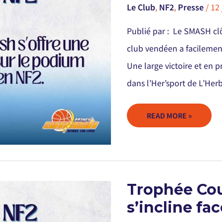
PLACE
Le Club
,
NF2
,
Presse
/
12
SUR
LE
PODIUM
EN
Publié par : Le SMASH clô
NF2
club vendéen a facilement
Une large victoire et en 
dans l’Her’sport de L’Her
READ MORE »
TROPHÉE
Trophée Cou
COUPE
DE
s’incline fa
FRANCE
:
LE