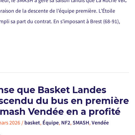
rieur, le SMASH a géré sa saison tandis que La Roche VBC
raison de la descente de l’équipe première. L’Étoile
mpli sa part du contrat. En s’imposant à Brest (68-91),
ense que Basket Landes
escendu du bus en première
Smash Vendée en a profité
mars 2026
/
basket
,
Équipe
,
NF2
,
SMASH
,
Vendée