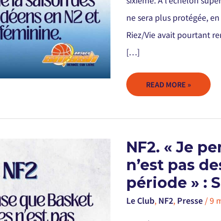
sixième. À l’échelon supé
VENDÉENS
EN
ne sera plus protégée, en 
N2
ET
N3
Riez/Vie avait pourtant re
FÉMININE.
[…]
READ MORE »
NF2.
NF2. « Je p
« JE
PENSE
n’est pas d
QUE
BASKET
LANDES
période » : 
N’EST
PAS
DESCENDU
Le Club
,
NF2
,
Presse
/
9 
DU
BUS
EN