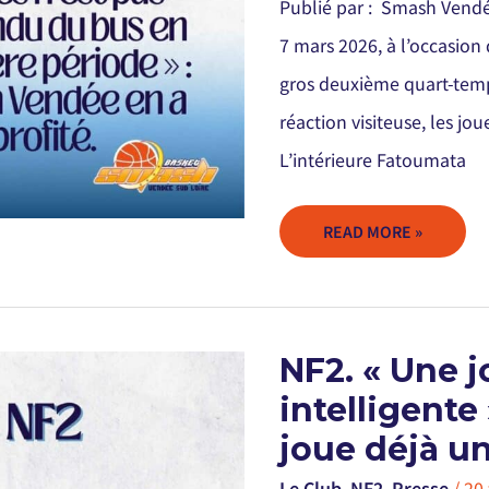
Publié par : Smash Vendée
PREMIÈRE
PÉRIODE » :
SMASH
7 mars 2026, à l’occasion
VENDÉE
EN
gros deuxième quart-temps
A
PROFITÉ
réaction visiteuse, les jo
L’intérieure Fatoumata
READ MORE »
NF2.
NF2. « Une 
«
UNE
intelligente 
JOUEUSE
STUDIEUSE
ET
joue déjà u
INTELLIGENTE
»
:
Le Club
,
NF2
,
Presse
/
20 