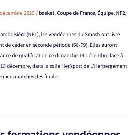
 décembre 2025
/
basket
,
Coupe de France
,
Équipe
,
NF2
,
Lamboisière (NF1), les Vendéennes du Smash ont livré
nt de céder en seconde période (68-79). Elles auront
hance de qualification ce dimanche 14 décembre face à
13 décembre, dans la salle Her’sport de L’Herbergement
remiers matches des finales
es formations vendéennes