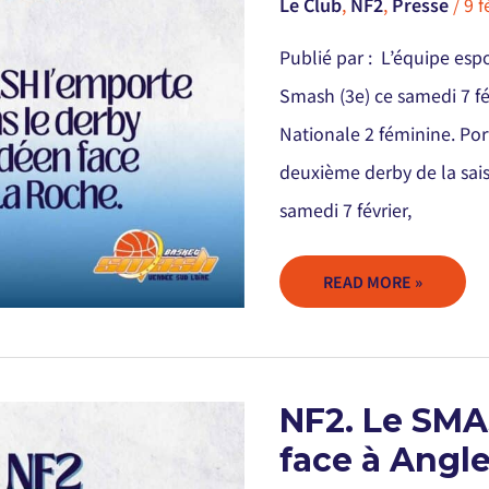
Le Club
,
NF2
,
Presse
/
9 f
DERBY
VENDÉEN
FACE
À
Publié par : L’équipe esp
LA
ROCHE
Smash (3e) ce samedi 7 fé
Nationale 2 féminine. Port
deuxième derby de la sais
samedi 7 février,
READ MORE »
NF2.
NF2. Le SMA
LE
SMASH
face à Angle
SE
RELANCE
À