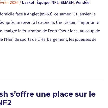
évrier 2026
/
basket
,
Équipe
,
NF2
,
SMASH
,
Vendée
omicile face à Anglet (89-63), ce samedi 31 janvier, le
s après un revers à l’extérieur. Une victoire importante
n, malgré la frustration de l’entraîneur local au coup de
le de l’Her’ de sports de L’Herbergement, les joueuses de
h s’offre une place sur le
NF2