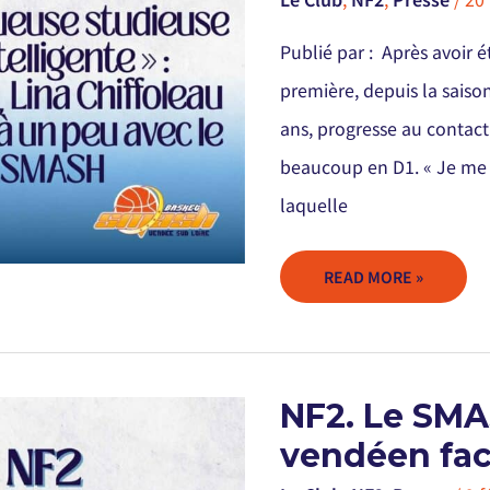
A
16
ANS,
Publié par : Après avoir 
LINA
CHIFFOLEAU
JOUE
première, depuis la saiso
DÉJÀ
UN
ans, progresse au contact
PEU
AVEC
LE
beaucoup en D1. « Je me s
SMASH
laquelle
READ MORE »
NF2.
NF2. Le SMA
LE
SMASH
vendéen fac
L’EMPORTE
DANS
LE