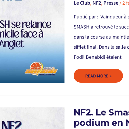
Le Club
,
NF2
,
Presse
/
2 f
DOMICILE
FACE
À
ANGLET
Publié par : Vainqueur à d
SMASH a retrouvé le succè
dans la course au maintie
sifflet final. Dans la sal
Fodil Benabidi étaient
READ MORE »
NF2.
NF2. Le Smas
LE
SMASH
podium en 
S’OFFRE
UNE