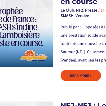
en course
SMASH
S’INCLINE
FACE
Le Club
,
NF2
,
Presse
/
14
À
SMASH
LAMBOISIÈRE
,
Vendée
MAIS
RESTE
EN
Publié par : Opposées à 
COURSE
une prestation solide ava
toutefois une nouvelle c
Saumur (NF1). Ce samedi 
(Vendée), avait lieu les p
READ MORE »
NF2-
NF2-NF3 : L